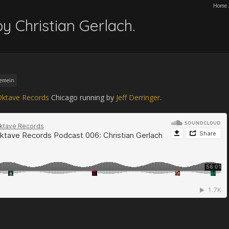
Home
y Christian Gerlach.
gemein
Oktave Records
Chicago running by
Jeff Derringer
.